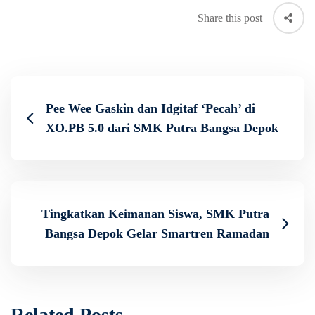
Share this post
Pee Wee Gaskin dan Idgitaf ‘Pecah’ di
XO.PB 5.0 dari SMK Putra Bangsa Depok
Tingkatkan Keimanan Siswa, SMK Putra
Bangsa Depok Gelar Smartren Ramadan
Related Posts