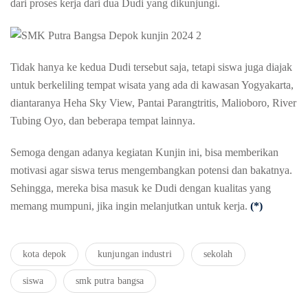
dari proses kerja dari dua Dudi yang dikunjungi.
Tidak hanya ke kedua Dudi tersebut saja, tetapi siswa juga diajak
untuk berkeliling tempat wisata yang ada di kawasan Yogyakarta,
diantaranya Heha Sky View, Pantai Parangtritis, Malioboro, River
Tubing Oyo, dan beberapa tempat lainnya.
Semoga dengan adanya kegiatan Kunjin ini, bisa memberikan
motivasi agar siswa terus mengembangkan potensi dan bakatnya.
Sehingga, mereka bisa masuk ke Dudi dengan kualitas yang
memang mumpuni, jika ingin melanjutkan untuk kerja.
(*)
kota depok
kunjungan industri
sekolah
siswa
smk putra bangsa