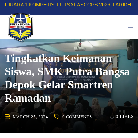
Skip
 KOMPETISI FUTSAL ASCOPS 2026, FARIDH RIZKY HERL
to
content
Tingkatkan Keimanan
Siswa, SMK Putra Bangsa
Depok Gelar Smartren
Ramadan
0
LIKES
MARCH 27, 2024
0 COMMENTS