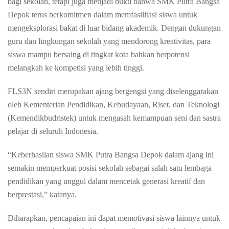
bagi
sekolah
,
tetapi
juga
menjadi
bukti
bahwa
SMK Putra
Bangsa
Depok
terus
berkomitmen
dalam
memfasilitasi
siswa
untuk
mengeksplorasi
bakat
di
luar
bidang
akademik
.
Dengan
dukungan
guru dan
lingkungan
sekolah
yang
mendorong
kreativitas
, para
siswa
mampu
bersaing
di
tingkat
kota
bahkan
berpotensi
melangkah
ke
kompetisi
yang
lebih
tinggi
.
FLS
3
N
sendiri
merupakan
ajang
bergengsi
yang
diselenggarakan
oleh Kementerian Pendidikan,
Kebudayaan
,
Riset
, dan
Teknologi
(
Kemendikbudristek
)
untuk
mengasah
kemampuan
seni
dan sastra
pelajar
di
seluruh
Indonesia.
“
Keberhasilan
siswa
SMK Putra
Bangsa
Depok
dalam
ajang
ini
semakin
memperkuat
posisi
sekolah
sebagai
salah
satu
lembaga
pendidikan
yang
unggul
dalam
mencetak
generasi
kreatif
dan
berprestasi
,”
katanya
.
Diharapkan
,
pencapaian
ini
dapat
memotivasi
siswa
lainnya
untuk