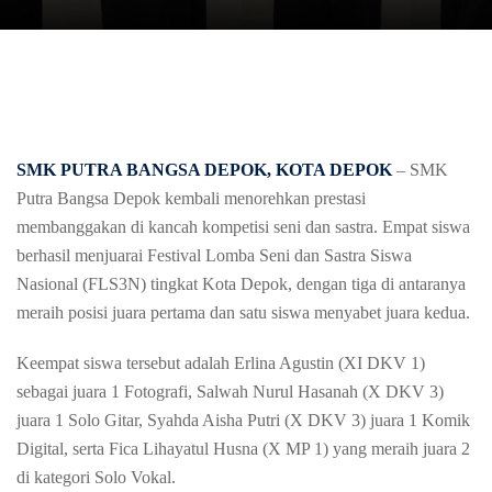
SMK PUTRA BANGSA DEPOK
, KOTA DEPOK
– SMK
Putra
Bangsa
Depok
kembali
menorehkan
prestasi
membanggakan
di
kancah
kompetisi
seni
dan sastra.
Empat
siswa
berhasil
menjuarai
Festival
Lomba
Seni
dan Sastra
Siswa
Nasional (FLS
3
N)
tingkat
Kota Depok,
dengan
tiga
di
antaranya
meraih
posisi
juara
pertama
dan
satu
siswa
menyabet
juara
kedua
.
Keempat
siswa
tersebut
adalah
Erlina
Agustin (XI DKV 1)
sebagai
juara
1
Fotografi
,
Salwah
Nurul
Hasanah
(X DKV 3)
juara
1 Solo
Gitar
,
Syahda
Aisha Putri (X DKV 3)
juara
1
Komik
Digital,
serta
Fica
Lihayatul
Husna (X MP 1) yang
meraih
juara
2
di
kategori
Solo
Vokal
.