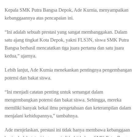
Kepala
SMK Putra
Bangsa
Depok, Ade
Kurnia
,
menyampaikan
kebanggaannya
atas
pencapaian
ini
.
“
Ini
adalah
sebuah
prestasi
yang sangat
membanggakan
.
Dalam
satu
ajang
tingkat
Kota Depok,
yakni
FLS
3
N,
siswa
SMK Putra
Bangsa
berhasil
mencatatkan
tiga
juara
pertama
dan
satu
juara
kedua
,”
ujarnya
.
Lebih
lanjut
, Ade
Kurnia
menekankan
pentingnya
pengembangan
potensi
dan
bakat
siswa
.
“
Ini
menjadi
catatan
penting
untuk
semangat
dalam
mengembangkan
potensi
dan
bakat
siswa
.
Sehingga
,
mereka
memiliki
banyak
bekal
ilmu
pengetahuan
dan
keterampilan
dalam
menjalani
kehidupannya
,”
tambahnya
.
Ade
menjelaskan
,
p
restasi
ini
tidak
hanya
membawa
kebanggaan