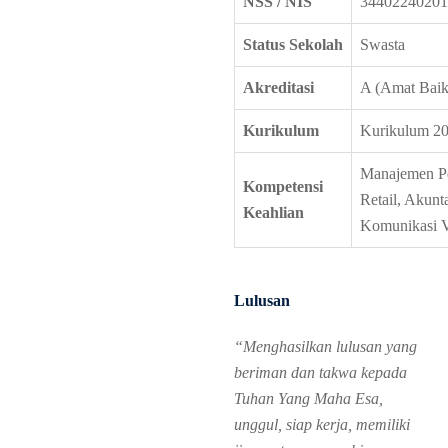
NSS / NIS
34402240201
Status Sekolah
Swasta
Akreditasi
A (Amat Bai
Kurikulum
Kurikulum 2
Manajemen Pe
Kompetensi
Retail, Akunt
Keahlian
Komunikasi V
Lulusan
“Menghasilkan lulusan yang
beriman dan takwa kepada
Tuhan Yang Maha Esa,
unggul, siap kerja, memiliki