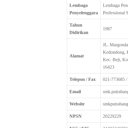
Lembaga
Lembaga Pen
Penyelenggara
Professional 
Tahun
1987
Didirikan
JL. Margond
Kedondong, K
Alamat
Kec. Beji, K
16423
Telepon / Fax
021-773685 /
Email
smk.putraba
Website
smkputrabang
NPSN
20229229