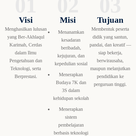
01
02
03
Visi
Misi
Tujuan
Menghasilkan lulusan
Membentuk peserta
Menanamkan
yang Ber-Akhlaqul
didik yang santun,
kesadaran
Karimah, Cerdas
pandai, dan kreatif —
beribadah,
dalam Ilmu
siap bekerja,
kejujuran, dan
Pengetahuan dan
berwirausaha,
kepedulian sosial
Teknologi, serta
maupun melanjutkan
Menerapkan
Berprestasi.
pendidikan ke
Budaya 7K dan
perguruan tinggi.
3S dalam
kehidupan sekolah
Menerapkan
sistem
pembelajaran
berbasis teknologi