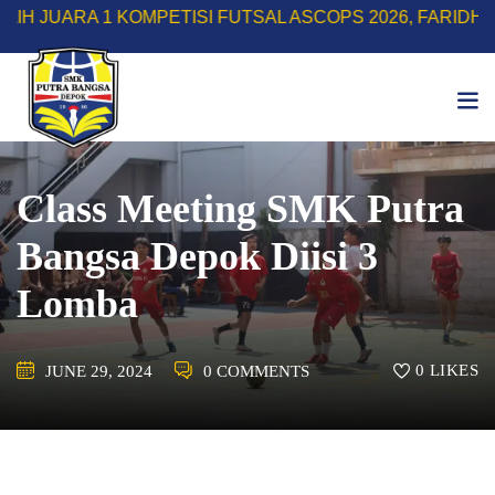
Skip
1 KOMPETISI FUTSAL ASCOPS 2026, FARIDH RIZKY HER
to
content
Class Meeting SMK Putra
Bangsa Depok Diisi 3
Lomba
0
LIKES
JUNE 29, 2024
0 COMMENTS