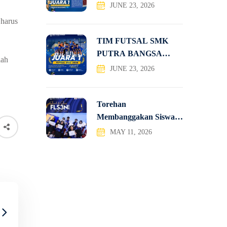
NASIONAL, TIM
JUNE 23, 2026
TATRA SMK PUTRA
 harus
TIM FUTSAL SMK
PUTRA BANGSA
lah
JUARA 1
JUNE 23, 2026
Torehan
Membanggakan Siswa-
Siswi SMK Putra
MAY 11, 2026
Bangsa pada