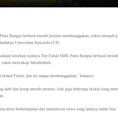
utra Bangsa berhasil meraih prestasi membanggakan, yakni menjadi j
adakan Universitas Pancasila (UP).
dalah kesekian kalinya Tim Futsal SMK Putra Bangsa berhasil merai
s, yakni mencakup Jabodetabek.
ari ekskul Futsal, dan ini sangat membanggakan,” katanya.
ng aktif dan kerap meraih prestasi. Ada juga beberapa ekskul yang me
ah.
sa terus berkelanjutan dan memotivasi siswa yang lainnya untuk bisa