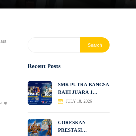
uara
Search
h
Recent Posts
SMK PUTRA BANGSA
RAIH JUARA 1
KOMPETISI
JULY 18, 2026
mang
GORESKAN
PRESTASI