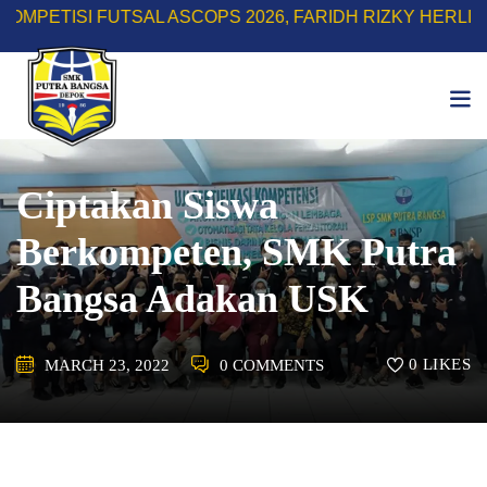
Skip
SI FUTSAL ASCOPS 2026, FARIDH RIZKY HERLINO SABE
to
content
Ciptakan Siswa
Berkompeten, SMK Putra
Bangsa Adakan USK
0
LIKES
MARCH 23, 2022
0 COMMENTS