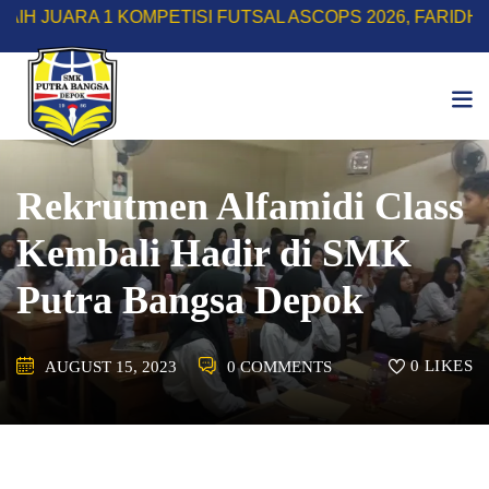
Skip
 1 KOMPETISI FUTSAL ASCOPS 2026, FARIDH RIZKY HE
to
content
Rekrutmen Alfamidi Class
Kembali Hadir di SMK
Putra Bangsa Depok
0
LIKES
AUGUST 15, 2023
0 COMMENTS