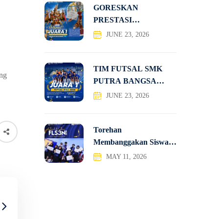
GORESKAN
PRESTASI
NASIONAL, TIM
JUNE 23, 2026
TATRA SMK PUTRA
TIM FUTSAL SMK
ang
PUTRA BANGSA
JUARA 1
JUNE 23, 2026
Torehan
Membanggakan Siswa-
Siswi SMK Putra
MAY 11, 2026
Bangsa pada