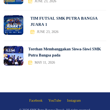
JUNE 23, 2026
TIM FUTSAL SMK PUTRA BANGSA
JUARA 1
JUNE 23, 2026
Torehan Membanggakan Siswa-Siswi SMK
Putra Bangsa pada
MAY 11, 2026
Facebook
YouTube
Instagram
© 2026 SMK Putra Bangsa Depok. All rights reserved.