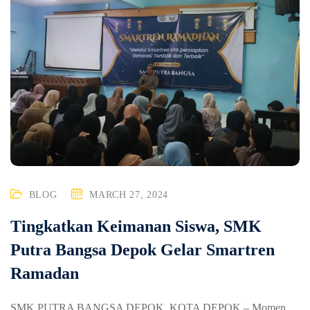
BLOG
MARCH 27, 2024
Tingkatkan Keimanan Siswa, SMK
Putra Bangsa Depok Gelar Smartren
Ramadan
SMK PUTRA BANGSA DEPOK, KOTA DEPOK – Momen