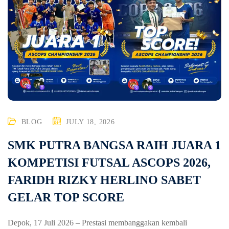
BLOG
JULY 18, 2026
SMK PUTRA BANGSA RAIH JUARA 1
KOMPETISI FUTSAL ASCOPS 2026,
FARIDH RIZKY HERLINO SABET
GELAR TOP SCORE
Depok, 17 Juli 2026 – Prestasi membanggakan kembali