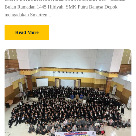
Bulan Ramadan 1445 Hijriyah, SMK Putra Bangsa Depok
mengadakan Smartren...
Read More