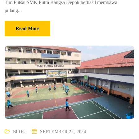
Tim Futsal SMK Putra Bangsa Depok berhasil membawa
pulang...
Read More
BLOG
SEPTEMBER 22, 2024