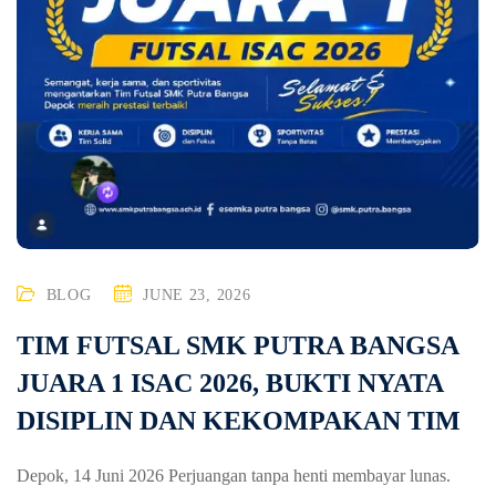
BLOG
JUNE 23, 2026
TIM FUTSAL SMK PUTRA BANGSA
JUARA 1 ISAC 2026, BUKTI NYATA
DISIPLIN DAN KEKOMPAKAN TIM
Depok, 14 Juni 2026 Perjuangan tanpa henti membayar lunas.