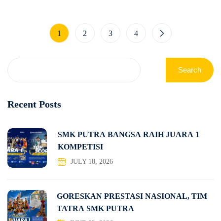
1
2
3
4
Search
Recent Posts
SMK PUTRA BANGSA RAIH JUARA 1
KOMPETISI
JULY 18, 2026
GORESKAN PRESTASI NASIONAL, TIM
TATRA SMK PUTRA