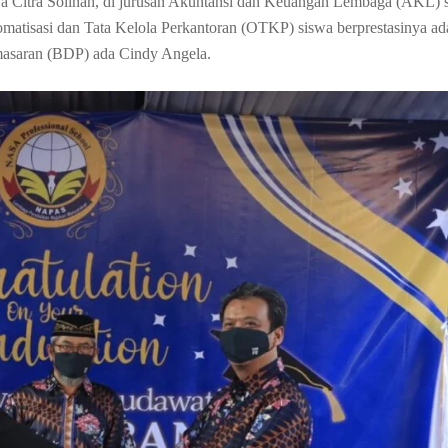
ya Citra Solihah, di jurusan Akuntansi dan Keuangan Lembaga (AKL) 
omatisasi dan Tata Kelola Perkantoran (OTKP) siswa berprestasinya ad
emasaran (BDP) ada Cindy Angela.