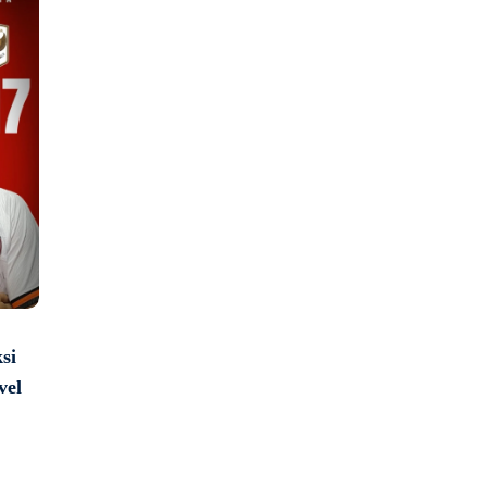
si
vel