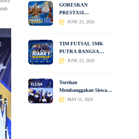
siswa
GORESKAN
alah
PRESTASI
NASIONAL, TIM
JUNE 23, 2026
TATRA SMK PUTRA
TIM FUTSAL SMK
PUTRA BANGSA
JUARA 1
JUNE 23, 2026
Torehan
Membanggakan Siswa-
Siswi SMK Putra
MAY 11, 2026
Bangsa pada