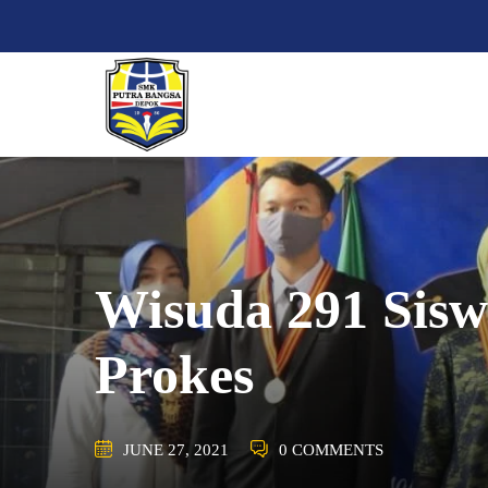
Skip
SMK PUTRA
to
content
Wisuda 291 Sis
Prokes
JUNE 27, 2021
0 COMMENTS