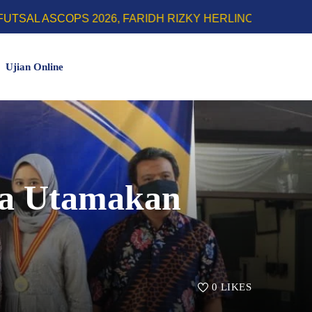
26, FARIDH RIZKY HERLINO SABET GELAR TOP SCORE |
Ujian Online
sa Utamakan
0
LIKES