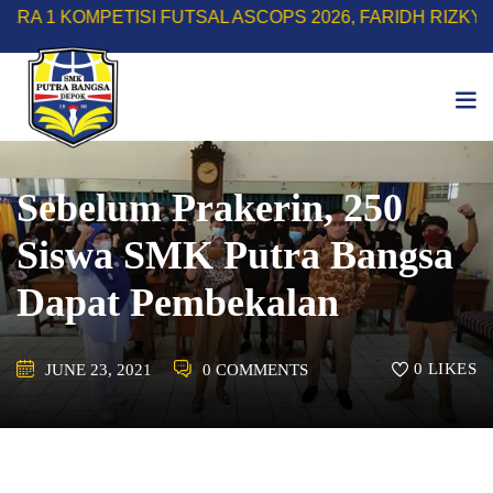
Skip
MPETISI FUTSAL ASCOPS 2026, FARIDH RIZKY HERLINO
to
content
Sebelum Prakerin, 250
Siswa SMK Putra Bangsa
Dapat Pembekalan
0
LIKES
JUNE 23, 2021
0 COMMENTS