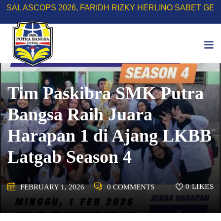
Skip
OPS 2026, FARIDH RIZKY HERLINO SABET GELAR TOP S
to
content
Tim Paskibra SMK Putra
Bangsa Raih Juara
Harapan 1 di Ajang LKBB
Latgab Season 4
0
LIKES
FEBRUARY 1, 2026
0 COMMENTS