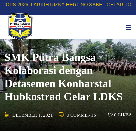
Skip
26, FARIDH RIZKY HERLINO SABET GELAR TOP SCORE |
to
content
SMK Putra Bangsa
Kolaborasi dengan
Detasemen Konharstal
Hubkostrad Gelar LDKS
0
LIKES
DECEMBER 1, 2021
0 COMMENTS