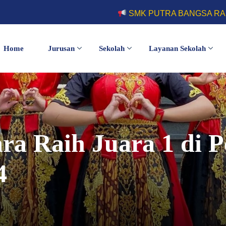
SMK PUTRA BANGSA RAIH JUARA 1 KO
Home
Jurusan
Sekolah
Layanan Sekolah
ra Raih Juara 1 di 
4