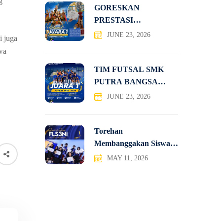
g
GORESKAN
PRESTASI
NASIONAL, TIM
JUNE 23, 2026
i juga
TATRA SMK PUTRA
wa
TIM FUTSAL SMK
PUTRA BANGSA
JUARA 1
JUNE 23, 2026
Torehan
Membanggakan Siswa-
Siswi SMK Putra
MAY 11, 2026
Bangsa pada