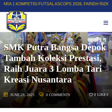
Skip
OMPETISI FUTSAL ASCOPS 2026, FARIDH RIZKY HERLIN
to
content
SMK Putra Bangsa Depok
Tambah Koleksi Prestasi,
Raih Juara 3 Lomba Tari
Kreasi Nusantara
0
LIKES
JUNE 29, 2025
0 COMMENTS