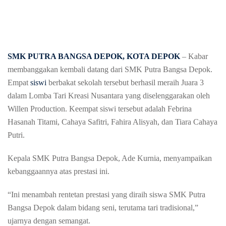
SMK PUTRA BANGSA DEPOK,
KOTA DEPOK
–
Kabar
membanggakan
kembali
datang
dari
SMK Putra
Bangsa
Depok.
Empat
siswi
berbakat
sekolah
tersebut
berhasil
meraih
Juara
3
dalam
Lomba
Tari
Kreasi
Nusantara yang
diselenggarakan
oleh
Willen
Production.
Keempat
siswi
tersebut
adalah
Febrina
Hasanah
Titami
,
Cahaya
Safitri
,
Fahira
Alisyah
, dan Tiara
Cahaya
Putri.
Kepala
SMK Putra
Bangsa
Depok, Ade
Kurnia
,
menyampaikan
kebanggaannya
atas
prestasi
ini
.
“
Ini
menambah
rentetan
prestasi
yang
diraih
siswa
SMK Putra
Bangsa
Depok
dalam
bidang
seni
,
terutama
tari
tradisional
,”
ujarnya
dengan
semangat
.