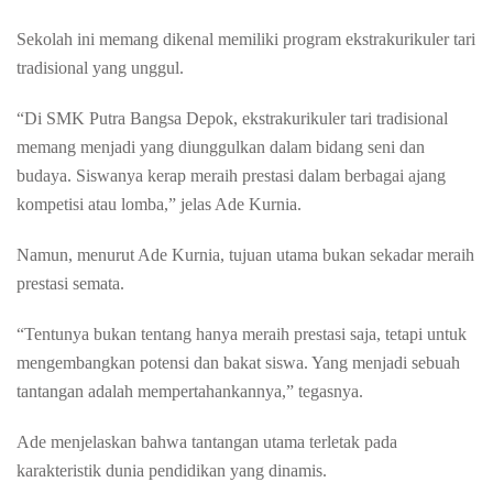
Sekolah
ini
memang
dikenal
memiliki
program
ekstrakurikuler
tari
tradisional
yang
unggul
.
“Di SMK Putra
Bangsa
Depok,
ekstrakurikuler
tari
tradisional
memang
menjadi
yang
diunggulkan
dalam
bidang
seni
dan
budaya
.
Siswanya
kerap
meraih
prestasi
dalam
berbagai
ajang
kompetisi
atau
lomba
,”
jelas
Ade
Kurnia
.
Namun
,
menurut
Ade
Kurnia
,
tujuan
utama
bukan
sekadar
meraih
prestasi
semata
.
“
Tentunya
bukan
tentang
hanya
meraih
prestasi
saja
,
tetapi
untuk
mengembangkan
potensi
dan
bakat
siswa
. Yang
menjadi
sebuah
tantangan
adalah
mempertahankannya
,”
tegasnya
.
Ade
menjelaskan
bahwa
tantangan
utama
terletak
pada
karakteristik
dunia
pendidikan
yang
dinamis
.