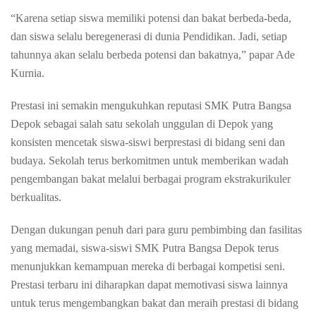
“Karena
setiap
siswa
memiliki
potensi
dan
bakat
berbeda-beda
,
dan
siswa
selalu
beregenerasi
di dunia Pendidikan. Jadi,
setiap
tahunnya
akan
selalu
berbeda
potensi
dan
bakatnya
,”
papar
Ade
Kurnia
.
Prestasi
ini
semakin
mengukuhkan
reputasi
SMK Putra
Bangsa
Depok
sebagai
salah
satu
sekolah
unggulan
di Depok yang
konsisten
mencetak
siswa-siswi
berprestasi
di
bidang
seni
dan
budaya
.
Sekolah
terus
berkomitmen
untuk
memberikan
wadah
pengembangan
bakat
melalui
berbagai
program
ekstrakurikuler
berkualitas
.
Dengan
dukungan
penuh
dari
para guru
pembimbing
dan
fasilitas
yang
memadai
,
siswa-siswi
SMK Putra
Bangsa
Depok
terus
menunjukkan
kemampuan
mereka
di
berbagai
kompetisi
seni
.
Prestasi
terbaru
ini
diharapkan
dapat
memotivasi
siswa
lainnya
untuk
terus
mengembangkan
bakat
dan
meraih
prestasi
di
bidang