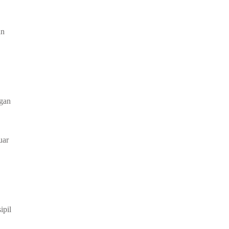
an
ngan
uar
ipil