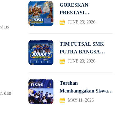
GORESKAN
PRESTASI
NASIONAL, TIM
JUNE 23, 2026
sitas
TATRA SMK PUTRA
TIM FUTSAL SMK
PUTRA BANGSA
JUARA 1
JUNE 23, 2026
Torehan
Membanggakan Siswa-
r, dan
Siswi SMK Putra
MAY 11, 2026
Bangsa pada