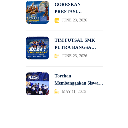
GORESKAN
PRESTASI
NASIONAL, TIM
JUNE 23, 2026
TATRA SMK PUTRA
TIM FUTSAL SMK
PUTRA BANGSA
JUARA 1
JUNE 23, 2026
Torehan
Membanggakan Siswa-
Siswi SMK Putra
MAY 11, 2026
Bangsa pada