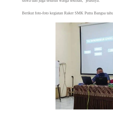
siswa dan juga seluruh warga sekolah,” jelasnya.
Berikut foto-foto kegiatan Raker SMK Putra Bangsa tahu