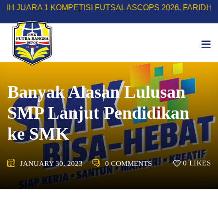
Skip
A 1 KOMPETISI FUTSAL ASCOPS 2026, FARIDH RIZKY H
to
content
Banyak Alasan Lulusan
SMP Lanjut Pendidikan
ke SMK
0
LIKES
JANUARY 30, 2023
0 COMMENTS