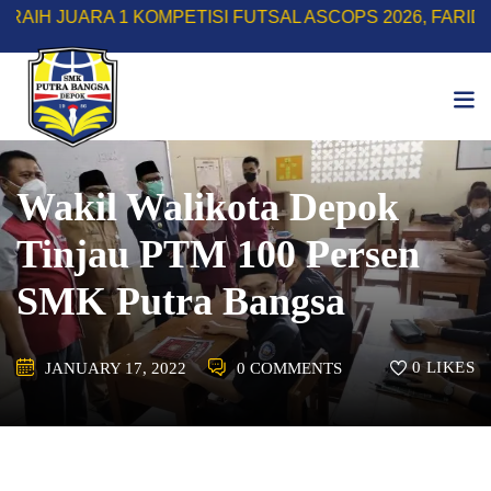
Skip
RA 1 KOMPETISI FUTSAL ASCOPS 2026, FARIDH RIZKY 
to
content
Wakil Walikota Depok
Tinjau PTM 100 Persen
SMK Putra Bangsa
0
LIKES
JANUARY 17, 2022
0 COMMENTS