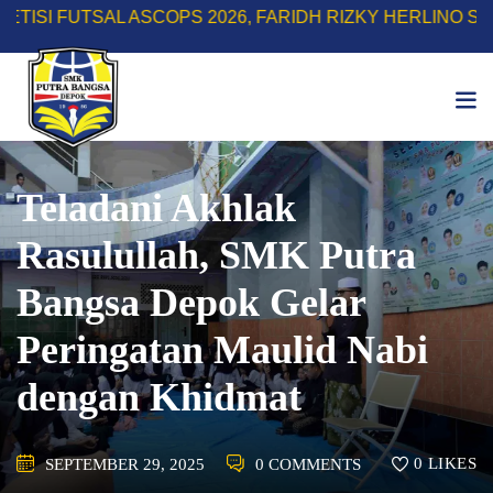
Skip
AL ASCOPS 2026, FARIDH RIZKY HERLINO SABET GELAR
to
content
Teladani Akhlak
Rasulullah, SMK Putra
Bangsa Depok Gelar
Peringatan Maulid Nabi
dengan Khidmat
0
LIKES
SEPTEMBER 29, 2025
0 COMMENTS