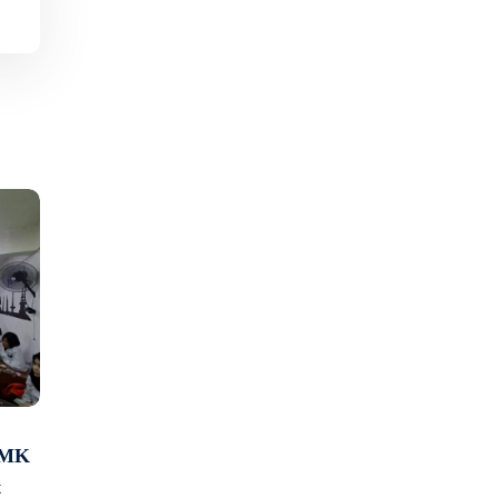
 SMK
t