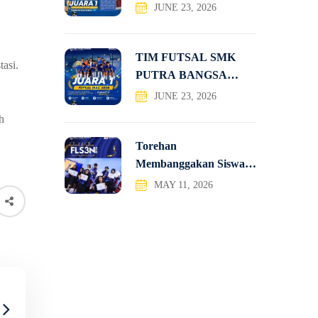
NASIONAL, TIM
JUNE 23, 2026
TATRA SMK PUTRA
TIM FUTSAL SMK
asi.
PUTRA BANGSA
JUARA 1
JUNE 23, 2026
h
Torehan
Membanggakan Siswa-
Siswi SMK Putra
MAY 11, 2026
Bangsa pada