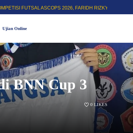
TSAL ASCOPS 2026, FARIDH RIZKY HERLINO SABET GEL
Ujian Online
i di BNN Cup 3
0
LIKES