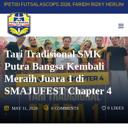
Skip
FUTSAL ASCOPS 2026, FARIDH RIZKY HERLINO SABET G
to
content
Tari Tradisional SMK
Putra Bangsa Kembali
Meraih Juara 1 di
SMAJUFEST Chapter 4
0
LIKES
MAY 11, 2026
0 COMMENTS