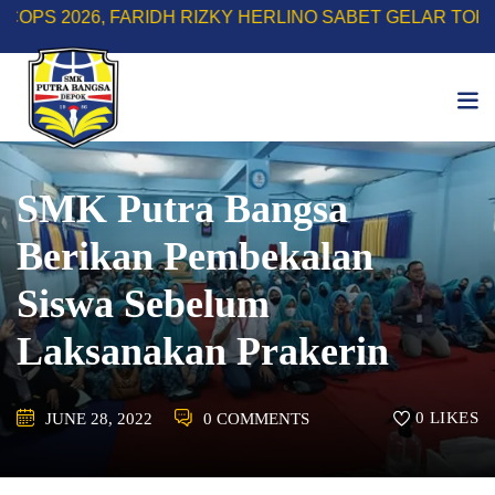
Skip
26, FARIDH RIZKY HERLINO SABET GELAR TOP SCORE 
to
content
SMK Putra Bangsa
Berikan Pembekalan
Siswa Sebelum
Laksanakan Prakerin
0
LIKES
JUNE 28, 2022
0 COMMENTS