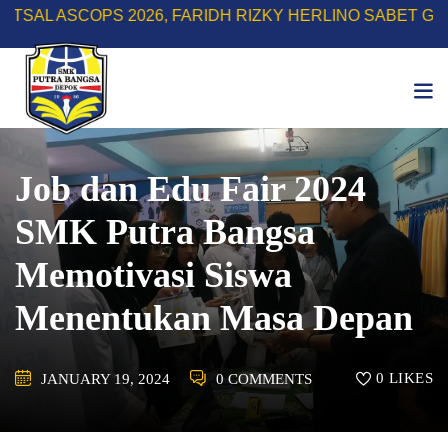
Skip
COPS 2026, FARIDH RIZKY HERLINO SABET GELAR TOP 
to
content
Job dan Edu Fair 2024
SMK Putra Bangsa
Memotivasi Siswa
Menentukan Masa Depan
0
LIKES
JANUARY 19, 2024
0 COMMENTS